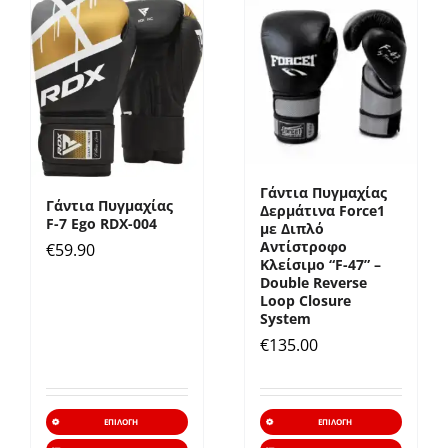
πολλαπλές
πολλα
παραλλαγές.
παραλ
Οι
Οι
επιλογές
επιλο
μπορούν
μπορ
να
να
επιλεγούν
επιλε
Γάντια Πυγμαχίας
στη
στη
Γάντια Πυγμαχίας
Δερμάτινα Force1
F-7 Ego RDX-004
σελίδα
σελίδ
με Διπλό
Αντίστροφο
€
59.90
του
του
Κλείσιμο “F-47” –
Double Reverse
προϊόντος
προϊό
Loop Closure
System
€
135.00
Αυτό
Αυτό
ΕΠΙΛΟΓΉ
ΕΠΙΛΟΓΉ