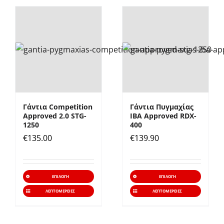
πολλαπλές
πολλα
παραλλαγές.
παραλ
Οι
Οι
επιλογές
επιλο
μπορούν
μπορ
να
να
επιλεγούν
επιλε
Γάντια Competition
Γάντια Πυγμαχίας
στη
στη
Approved 2.0 STG-
IBA Approved RDX-
σελίδα
σελίδ
1250
400
€
135.00
€
139.90
του
του
προϊόντος
προϊό
Αυτό
Αυτό
ΕΠΙΛΟΓΉ
ΕΠΙΛΟΓΉ
το
το
ΛΕΠΤΟΜΈΡΕΙΕΣ
ΛΕΠΤΟΜΈΡΕΙΕΣ
προϊόν
προϊό
έχει
έχει