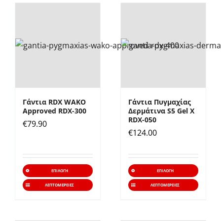
πολλαπλές
πολλα
παραλλαγές.
παραλ
Οι
Οι
επιλογές
επιλο
μπορούν
μπορ
να
να
επιλεγούν
επιλε
Γάντια RDX WAKO
Γάντια Πυγμαχίας
στη
στη
Approved RDX-300
Δερμάτινα S5 Gel X
σελίδα
σελίδ
RDX-050
€
79.90
€
124.00
του
του
προϊόντος
προϊό
Αυτό
Αυτό
ΕΠΙΛΟΓΉ
ΕΠΙΛΟΓΉ
το
το
ΛΕΠΤΟΜΈΡΕΙΕΣ
ΛΕΠΤΟΜΈΡΕΙΕΣ
προϊόν
προϊό
έχει
έχει