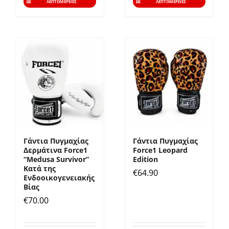
το
το
ΛΕΠΤΟΜΈΡΕΙΕΣ
ΛΕΠΤΟΜΈΡΕΙΕΣ
προϊόν
προϊό
έχει
έχει
πολλαπλές
πολλα
παραλλαγές.
παραλ
Οι
Οι
επιλογές
επιλο
μπορούν
μπορ
να
να
επιλεγούν
επιλε
Γάντια Πυγμαχίας
Γάντια Πυγμαχίας
στη
στη
Δερμάτινα Force1
Force1 Leopard
σελίδα
σελίδ
“Medusa Survivor”
Edition
Κατά της
€
64.90
του
του
Ενδοοικογενειακής
Βίας
προϊόντος
προϊό
€
70.00