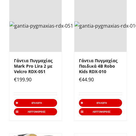
πολλαπλές
πολλα
παραλλαγές.
παραλ
Οι
Οι
επιλογές
επιλο
μπορούν
μπορ
να
να
επιλεγούν
επιλε
Γάντια Πυγμαχίας
Γάντια Πυγμαχίας
στη
στη
Mark Pro Lira 2 με
Παιδικά 4B Robo
σελίδα
σελίδ
Velcro RDX-051
Kids RDX-010
€
199.90
€
44.90
του
του
προϊόντος
προϊό
Αυτό
Αυτό
ΕΠΙΛΟΓΉ
ΕΠΙΛΟΓΉ
το
το
ΛΕΠΤΟΜΈΡΕΙΕΣ
ΛΕΠΤΟΜΈΡΕΙΕΣ
προϊόν
προϊό
έχει
έχει