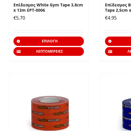
Επίδεσμος White Gym Tape 3,8cm
Επίδεσμος 
x 13m EPT-0006
Tape 2,5cm 
€
5.70
€
4.95
Αυτό
ΕΠΙΛΟΓΉ
το
ΛΕΠΤΟΜΈΡΕΙΕΣ
Λ
προϊόν
έχει
πολλαπλές
παραλλαγές.
Οι
επιλογές
μπορούν
να
επιλεγούν