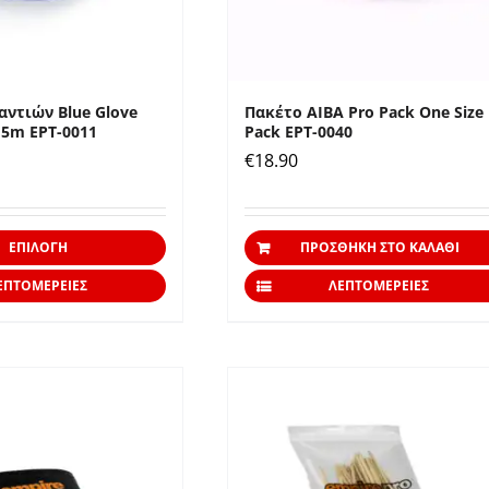
στη
σελίδα
του
προϊόντος
αντιών Blue Glove
Πακέτο AIBA Pro Pack One Size
15m EPT-0011
Pack EPT-0040
€
18.90
Αυτό
ΕΠΙΛΟΓΉ
ΠΡΟΣΘΉΚΗ ΣΤΟ ΚΑΛΆΘΙ
το
ΕΠΤΟΜΈΡΕΙΕΣ
ΛΕΠΤΟΜΈΡΕΙΕΣ
προϊόν
έχει
πολλαπλές
παραλλαγές.
Οι
επιλογές