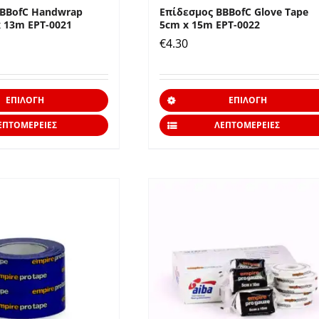
BBBofC Handwrap
Επίδεσμος BBBofC Glove Tape
x 13m EPT-0021
5cm x 15m EPT-0022
€
4.30
Αυτό
ΕΠΙΛΟΓΉ
ΕΠΙΛΟΓΉ
το
ΕΠΤΟΜΈΡΕΙΕΣ
ΛΕΠΤΟΜΈΡΕΙΕΣ
προϊόν
έχει
πολλαπλές
παραλλαγές.
Οι
επιλογές
μπορούν
να
επιλεγούν