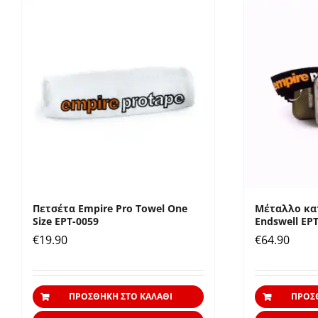
Πετσέτα Empire Pro Towel One
Μέταλλο κα
Size EPT-0059
Εndswell EP
€
19.90
€
64.90
ΠΡΟΣΘΉΚΗ ΣΤΟ ΚΑΛΆΘΙ
ΠΡΟΣ