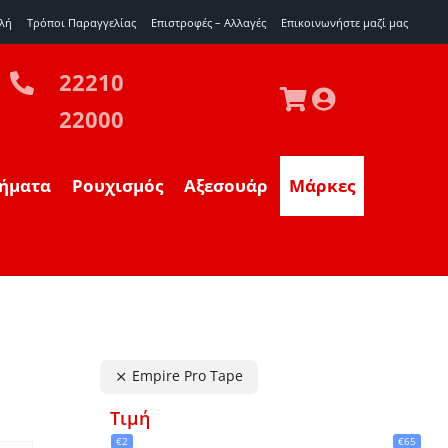
λή
Τρόποι Παραγγελίας
Επιστροφές – Αλλαγές
Eπικοινωνήστε μαζί μας
22210
22000
ήματα
Ρουχισμός
Αξεσουάρ
Μάρκες
Empire Pro Tape
Τιμή
€2
€65