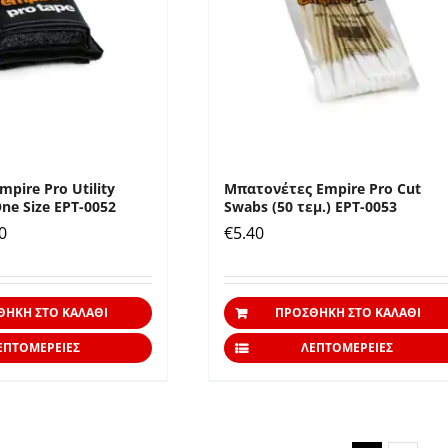
μπορούν
να
επιλεγούν
στη
σελίδα
του
προϊόντος
pire Pro Utility
Μπατονέτες Empire Pro Cut
ne Size EPT-0052
Swabs (50 τεμ.) EPT-0053
nal
Η
0
€
5.40
τρέχουσα
τιμή
ΘΉΚΗ ΣΤΟ ΚΑΛΆΘΙ
ΠΡΟΣΘΉΚΗ ΣΤΟ ΚΑΛΆΘΙ
0.
είναι:
€29.00.
ΕΠΤΟΜΈΡΕΙΕΣ
ΛΕΠΤΟΜΈΡΕΙΕΣ