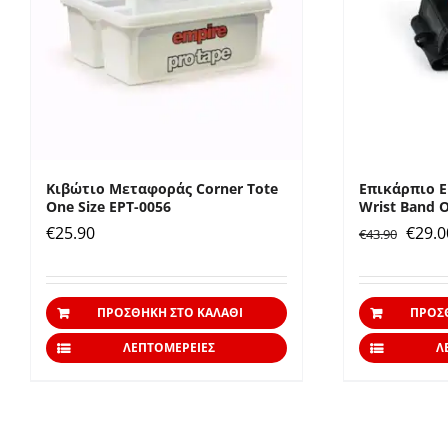
μπορούν
να
επιλεγούν
στη
σελίδα
του
προϊόντος
Κιβώτιο Μεταφοράς Corner Tote
Επικάρπιο Em
One Size EPT-0056
Wrist Band O
Origi
€
25.90
€
29.0
€
43.90
price
was:
ΠΡΟΣΘΉΚΗ ΣΤΟ ΚΑΛΆΘΙ
ΠΡΟΣ
€43.9
ΛΕΠΤΟΜΈΡΕΙΕΣ
Λ