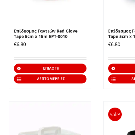
στη
σελίδα
του
προϊόντος
Επίδεσμος Γαντιών Red Glove
Επίδεσμος Γ
Tape 5cm x 15m EPT-0010
Tape 5cm x 
€
6.80
€
6.80
Αυτό
ΕΠΙΛΟΓΉ
το
ΛΕΠΤΟΜΈΡΕΙΕΣ
Λ
προϊόν
έχει
πολλαπλές
παραλλαγές.
Sale!
Οι
επιλογές