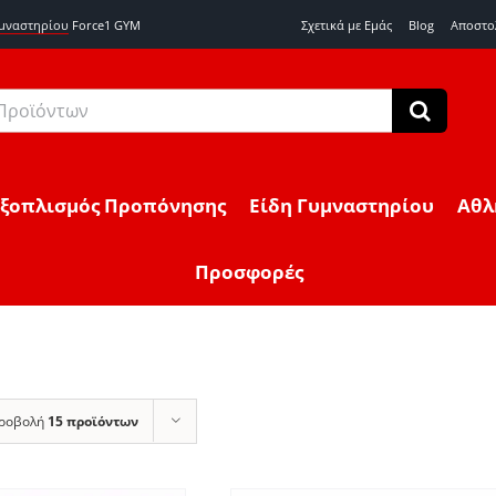
υμναστηρίου
Force1 GYM
Σχετικά με Εμάς
Blog
Αποστο
Εξοπλισμός Προπόνησης
Είδη Γυμναστηρίου
Αθλ
Προσφορές
ροβολή
15 προϊόντων