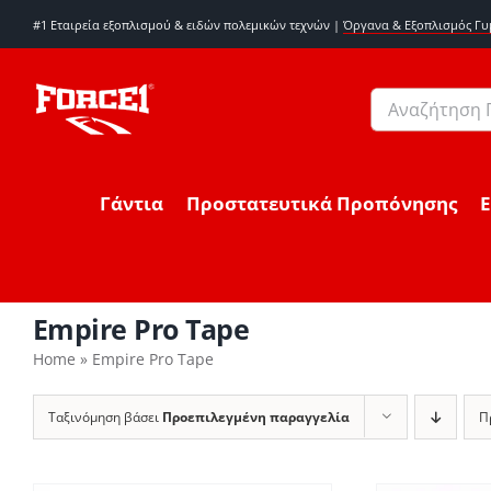
Μετάβαση
#1 Εταιρεία εξοπλισμού & ειδών πολεμικών τεχνών |
Όργανα & Εξοπλισμός Γ
στο
περιεχόμενο
Αναζήτηση
για:
Γάντια
Προστατευτικά Προπόνησης
Empire Pro Tape
Home
»
Empire Pro Tape
Ταξινόμηση βάσει
Προεπιλεγμένη παραγγελία
Π