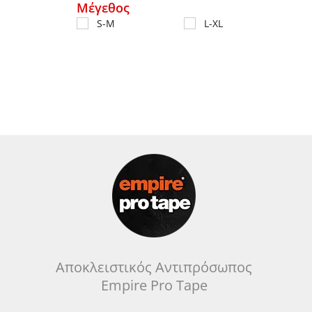
Μέγεθος
S-M
L-XL
Αποκλειστικός Αντιπρόσωπος
Empire Pro Tape