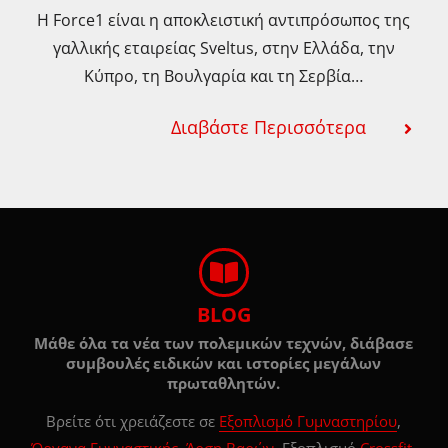
προϊόντος
Η Force1 είναι η αποκλειστική αντιπρόσωπος της
γαλλικής εταιρείας Sveltus, στην Ελλάδα, την
Κύπρο, τη Βουλγαρία και τη Σερβία…
Διαβάστε Περισσότερα
BLOG
Μάθε όλα τα νέα των πολεμικών τεχνών, διάβασε
συμβουλές ειδικών και ιστορίες μεγάλων
πρωταθλητών.
Βρείτε ότι χρειάζεστε σε
Εξοπλισμό Γυμναστηρίου
,