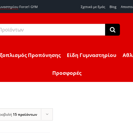
υμναστηρίου
Force1 GYM
Σχετικά με Εμάς
Blog
Αποστο
Εξοπλισμός Προπόνησης
Είδη Γυμναστηρίου
Αθλ
Προσφορές
ροβολή
15 προϊόντων