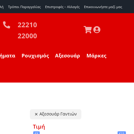
λή
Τρόποι Παραγγελίας
Επιστροφές – Αλλαγές
Eπικοινωνήστε μαζί μας
22210
22000
ήματα
Ρουχισμός
Αξεσουάρ
Μάρκες
Αξεσουάρ Γαντιών
Τιμή
€8
€15