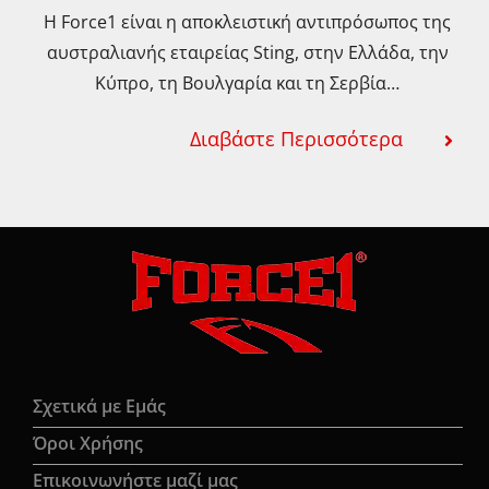
προϊόντος
Η Force1 είναι η αποκλειστική αντιπρόσωπος της
αυστραλιανής εταιρείας Sting, στην Ελλάδα, την
Κύπρο, τη Βουλγαρία και τη Σερβία…
Διαβάστε Περισσότερα
Σχετικά με Εμάς
Όροι Χρήσης
Eπικοινωνήστε μαζί μας