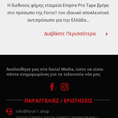
Η διεθνούς φήμης εταιρεία Empire Pro Tape βρήκε
στο πρόσωπο της Force1 τον ιδανικό αποκλειστικό
αντιπρόσωπο για την Ελλάδα…
Διαβάστε Περισσότερα
Ακολούθησε μας στα Social Media, ώστε να είσαι
πάντα ενημερωμένος για τα τελευταία νέα μας
ΠΑΡΑΓΓΕΛΙΕΣ / ΕΡΩΤΗΣΕΙΣ
info@force 1.shop
22210 22000/ 22210 24007 / 6970078400 /