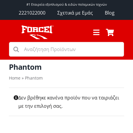
Μετάβαση
#1 Εταιρεία εξοπλισμού & ειδών πολεμικών τεχνών
στο
2221022000
Σχετικά με Εμάς
Blog
περιεχόμενο
Toggle
Navigation
Αναζήτηση
Γάντια
για:
Προστατευτικά Προπόνησης
Εξοπλισμός Προπόνησης
Phantom
Είδη Γυμναστηρίου
Home
»
Phantom
Αθλήματα
Ρουχισμός
Δεν βρέθηκε κανένα προϊόν που να ταιριάζει
Αξεσουάρ
με την επιλογή σας.
Μάρκες
Εκπτώσεις – Προσφορές