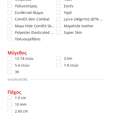
Πολυεστέρας
Σατέν
Συνθετικό δέρμα
Υγρό
ConvEX Skin Combat
Lycra 240gr/m2 (87% πολυεστέρας / 13% ελαστάνη)
Maya Hide ConVEX Skin
Mayahide leather
Polyester Elasticated Fabric
Super Skin
Πολυουρεθάνη
Μέγεθος
12-14 ετών
3,5m
5-6 ετών
7-8 ετών
30
SHOW MORE
Πάχος
1.0 cm
10 mm
2.60 cm