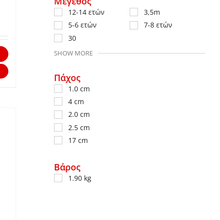
Μέγεθος
12-14 ετών
3,5m
5-6 ετών
7-8 ετών
30
Αυτό
SHOW MORE
το
Πάχος
προϊόν
1.0 cm
έχει
4 cm
πολλαπλές
2.0 cm
παραλλαγές.
2.5 cm
Οι
17 cm
επιλογές
μπορούν
Βάρος
να
1.90 kg
επιλεγούν
στη
σελίδα