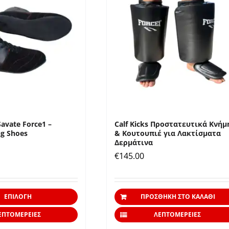
Οι
επιλογές
μπορούν
να
επιλεγούν
στη
σελίδα
του
προϊόντος
avate Force1 –
Calf Kicks Προστατευτικά Κνήμ
ng Shoes
& Κουτουπιέ για Λακτίσματα
Δερμάτινα
€
145.00
Αυτό
ΕΠΙΛΟΓΉ
ΠΡΟΣΘΉΚΗ ΣΤΟ ΚΑΛΆΘΙ
το
ΕΠΤΟΜΈΡΕΙΕΣ
ΛΕΠΤΟΜΈΡΕΙΕΣ
προϊόν