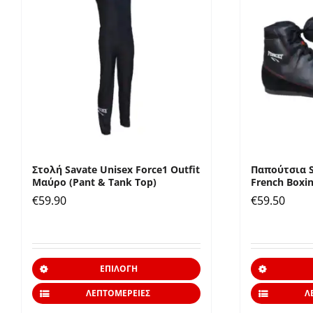
Οι
επιλογές
μπορούν
να
επιλεγούν
στη
σελίδα
του
προϊόντος
Στολή Savate Unisex Force1 Outfit
Παπούτσια S
Μαύρο (Pant & Tank Top)
French Boxi
€
59.90
€
59.50
Αυτό
ΕΠΙΛΟΓΉ
το
ΛΕΠΤΟΜΈΡΕΙΕΣ
Λ
προϊόν