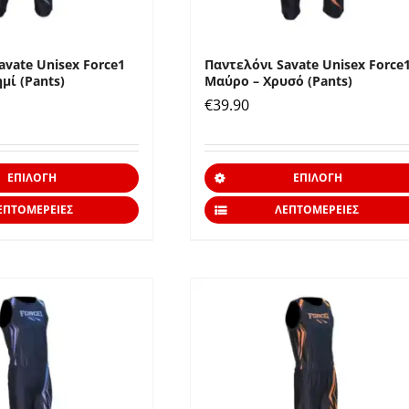
του
προϊόντος
avate Unisex Force1
Παντελόνι Savate Unisex Force
μί (Pants)
Μαύρο – Χρυσό (Pants)
€
39.90
Αυτό
ΕΠΙΛΟΓΉ
ΕΠΙΛΟΓΉ
το
ΕΠΤΟΜΈΡΕΙΕΣ
ΛΕΠΤΟΜΈΡΕΙΕΣ
προϊόν
έχει
πολλαπλές
παραλλαγές.
Οι
επιλογές
μπορούν
να