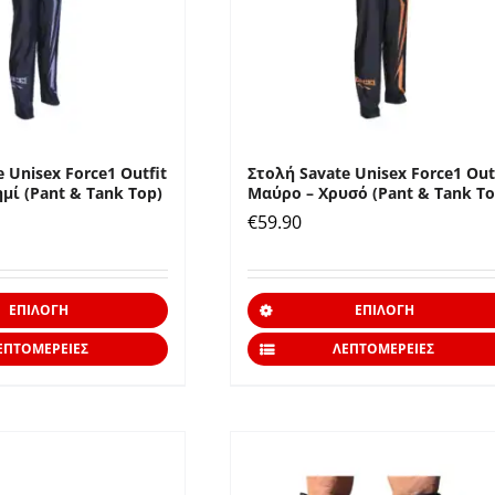
επιλεγούν
στη
σελίδα
του
προϊόντος
 Unisex Force1 Outfit
Στολή Savate Unisex Force1 Out
μί (Pant & Tank Top)
Μαύρο – Χρυσό (Pant & Tank To
€
59.90
Αυτό
ΕΠΙΛΟΓΉ
ΕΠΙΛΟΓΉ
το
ΕΠΤΟΜΈΡΕΙΕΣ
ΛΕΠΤΟΜΈΡΕΙΕΣ
προϊόν
έχει
πολλαπλές
παραλλαγές.