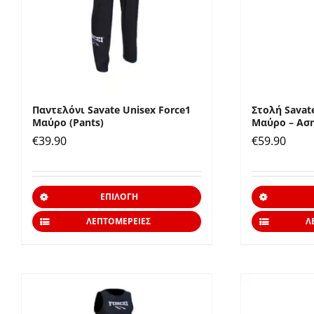
επιλεγούν
στη
σελίδα
του
προϊόντος
Παντελόνι Savate Unisex Force1
Στολή Savate
Μαύρο (Pants)
Μαύρο – Αση
€
39.90
€
59.90
Αυτό
ΕΠΙΛΟΓΉ
το
ΛΕΠΤΟΜΈΡΕΙΕΣ
Λ
προϊόν
έχει
πολλαπλές
παραλλαγές.