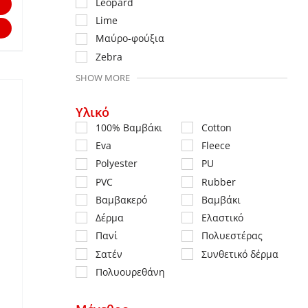
Αυτό
Leopard
Lime
το
Mαύρο-φούξια
προϊόν
Zebra
έχει
SHOW MORE
πολλαπλές
παραλλαγές.
Υλικό
Οι
100% Βαμβάκι
Cotton
επιλογές
Eva
Fleece
μπορούν
Polyester
PU
να
PVC
Rubber
επιλεγούν
Βαμβακερό
Βαμβάκι
στη
Δέρμα
Ελαστικό
σελίδα
Πανί
Πολυεστέρας
του
Σατέν
Συνθετικό δέρμα
προϊόντος
Πολυουρεθάνη