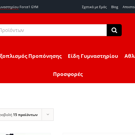
υμναστηρίου
Force1 GYM
Σχετικά με Εμάς
Blog
Αποστο
Εξοπλισμός Προπόνησης
Είδη Γυμναστηρίου
Αθλ
Προσφορές
ροβολή
15 προϊόντων