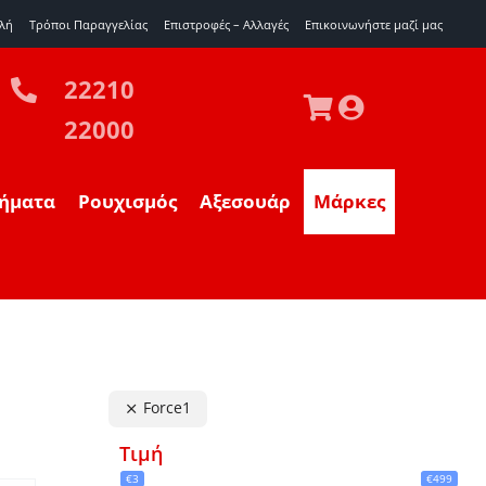
λή
Τρόποι Παραγγελίας
Επιστροφές – Αλλαγές
Eπικοινωνήστε μαζί μας
22210
22000
ήματα
Ρουχισμός
Αξεσουάρ
Μάρκες
Force1
Τιμή
€3
€499