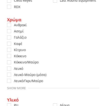
Cleto Reyes
Last Round Equipment
RDX
Χρώμα
Ανθρακί
Ασημί
Γαλάζιο
Καφέ
Κίτρινο
Κόκκινο
Κόκκινο/Μαύρο
Λευκό
Λευκό-Μαύρο (μέσα)
Λευκό/Γκρι/Μαύρο
SHOW MORE
Υλικό
PU
Δέρμα