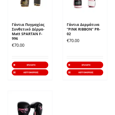
μπορούν
μπορ
να
να
επιλεγούν
επιλε
Γάντια Πυγμαχίας
Γάντια Δερμάτινα
στη
στη
Συνθετικό Δέρμα-
“PINK RIBBON” PR-
σελίδα
σελίδ
Matt SPARTAN F-
02
996
€
70.00
του
του
€
70.00
προϊόντος
προϊό
Αυτό
Αυτό
ΕΠΙΛΟΓΉ
ΕΠΙΛΟΓΉ
το
το
ΛΕΠΤΟΜΈΡΕΙΕΣ
ΛΕΠΤΟΜΈΡΕΙΕΣ
προϊόν
προϊό
έχει
έχει
πολλαπλές
πολλα
παραλλαγές.
παραλ
Οι
Οι