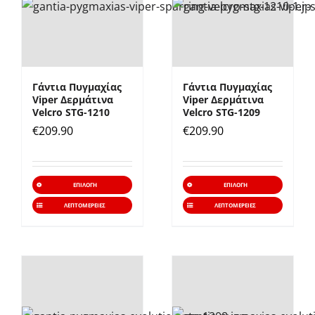
επιλογές
επιλο
μπορούν
μπορ
να
να
επιλεγούν
επιλε
Γάντια Πυγμαχίας
Γάντια Πυγμαχίας
στη
στη
Viper Δερμάτινα
Viper Δερμάτινα
σελίδα
σελίδ
Velcro STG-1210
Velcro STG-1209
€
209.90
€
209.90
του
του
προϊόντος
προϊό
Αυτό
Αυτό
ΕΠΙΛΟΓΉ
ΕΠΙΛΟΓΉ
το
το
ΛΕΠΤΟΜΈΡΕΙΕΣ
ΛΕΠΤΟΜΈΡΕΙΕΣ
προϊόν
προϊό
έχει
έχει
πολλαπλές
πολλα
παραλλαγές.
παραλ
Οι
Οι