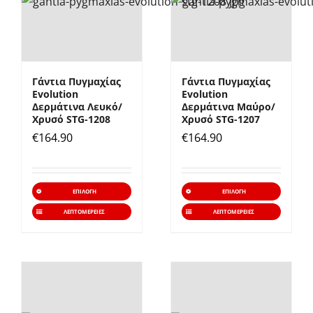
επιλογές
επιλο
μπορούν
μπορ
να
να
επιλεγούν
επιλε
Γάντια Πυγμαχίας
Γάντια Πυγμαχίας
στη
στη
Evolution
Evolution
σελίδα
σελίδ
Δερμάτινα Λευκό/
Δερμάτινα Μαύρο/
Χρυσό STG-1208
Χρυσό STG-1207
του
του
€
164.90
€
164.90
προϊόντος
προϊό
Αυτό
Αυτό
ΕΠΙΛΟΓΉ
ΕΠΙΛΟΓΉ
το
το
ΛΕΠΤΟΜΈΡΕΙΕΣ
ΛΕΠΤΟΜΈΡΕΙΕΣ
προϊόν
προϊό
έχει
έχει
πολλαπλές
πολλα
παραλλαγές.
παραλ
Οι
Οι