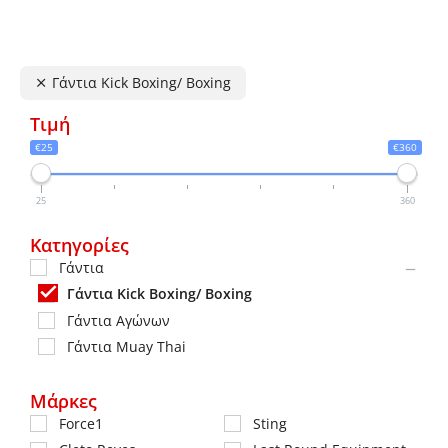
μπορούν
να
επιλεγούν
Γάντια Κick Boxing/ Βoxing
στη
Τιμή
σελίδα
€25
€360
του
προϊόντος
25
360
Κατηγορίες
Γάντια
Γάντια Κick Boxing/ Βoxing
Γάντια Αγώνων
Γάντια Muay Thai
Μάρκες
Force1
Sting