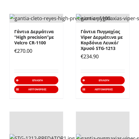
Γάντια Δερμάτινα
Γάντια Πυγμαχίας
“High precision”με
Viper Δερμάτινα με
Velcro CR-1100
Kορδόνια Λευκό/
Χρυσό STG-1213
€
270.00
€
234.90
Αυτό
Αυτό
ΕΠΙΛΟΓΉ
ΕΠΙΛΟΓΉ
το
το
ΛΕΠΤΟΜΈΡΕΙΕΣ
ΛΕΠΤΟΜΈΡΕΙΕΣ
προϊόν
προϊό
έχει
έχει
πολλαπλές
πολλα
παραλλαγές.
παραλ
Οι
Οι