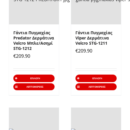
επιλογές
επιλο
μπορούν
μπορ
να
να
επιλεγούν
επιλε
Γάντια Πυγμαχίας
Γάντια Πυγμαχίας
στη
στη
Predator Δερμάτινα
Viper Δερμάτινα
σελίδα
σελίδ
Velcro Μπλε/Ασημί
Velcro STG-1211
STG-1212
€
209.90
του
του
€
209.90
προϊόντος
προϊό
Αυτό
Αυτό
ΕΠΙΛΟΓΉ
ΕΠΙΛΟΓΉ
το
το
ΛΕΠΤΟΜΈΡΕΙΕΣ
ΛΕΠΤΟΜΈΡΕΙΕΣ
προϊόν
προϊό
έχει
έχει
πολλαπλές
πολλα
παραλλαγές.
παραλ
Οι
Οι