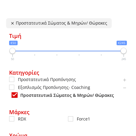
παραλλαγές.
Οι
Προστατευτικά Σώματος & Μηρών/ Θώρακες
επιλογές
μπορούν
Τιμή
να
€50
€245
επιλεγούν
στη
50
245
σελίδα
Κατηγορίες
του
Προστατευτικά Προπόνησης
προϊόντος
Εξοπλισμός Προπόνησης- Coaching
Προστατευτικά Σώματος & Μηρών/ Θώρακες
Μάρκες
RDX
Force1
Χρώμα