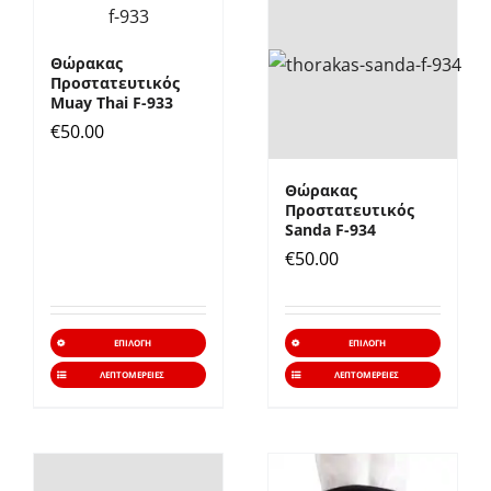
παραλ
Οι
Θώρακας
επιλο
Προστατευτικός
Muay Thai F-933
μπορ
€
50.00
να
επιλε
Θώρακας
στη
Προστατευτικός
σελίδ
Sanda F-934
€
50.00
του
προϊό
Αυτό
Αυτό
ΕΠΙΛΟΓΉ
ΕΠΙΛΟΓΉ
το
το
ΛΕΠΤΟΜΈΡΕΙΕΣ
ΛΕΠΤΟΜΈΡΕΙΕΣ
προϊόν
προϊό
έχει
έχει
πολλαπλές
πολλα