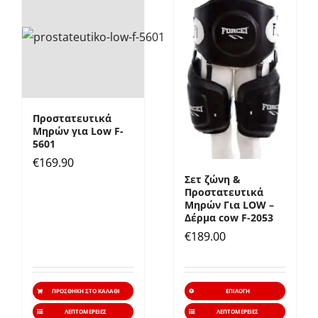
παραλλαγές.
παραλ
Οι
Οι
επιλογές
επιλο
μπορούν
μπορ
να
να
επιλεγούν
επιλε
Προστατευτικά
στη
στη
Μηρών για Low F-
σελίδα
σελίδ
5601
€
169.90
του
του
Σετ ζώνη &
προϊόντος
προϊό
Προστατευτικά
Μηρών Για LOW –
Δέρμα cow F-2053
€
189.00
Αυτό
ΠΡΟΣΘΉΚΗ ΣΤΟ ΚΑΛΆΘΙ
ΕΠΙΛΟΓΉ
το
ΛΕΠΤΟΜΈΡΕΙΕΣ
ΛΕΠΤΟΜΈΡΕΙΕΣ