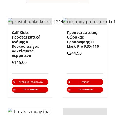
Calf Kicks
Προστατευτικός
Προστατευτικά
Θώρακας
Κνήμης &
Προπόνησης L1
Κουτουπιέ για
Mark Pro RDX-110
Λακτίσματα
€
244.90
Δερμάτινα
€
145.00
Αυτό
ΠΡΟΣΘΉΚΗ ΣΤΟ ΚΑΛΆΘΙ
ΕΠΙΛΟΓΉ
το
ΛΕΠΤΟΜΈΡΕΙΕΣ
ΛΕΠΤΟΜΈΡΕΙΕΣ
προϊό
έχει
πολλα