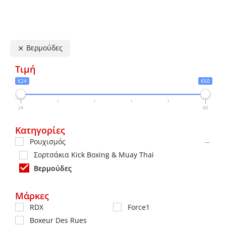
πολλαπλές
πολλα
παραλλαγές.
παραλ
Οι
Οι
Βερμούδες
επιλογές
επιλο
μπορούν
μπορ
Τιμή
να
να
€24
€60
επιλεγούν
επιλε
στη
στη
24
60
σελίδα
σελίδ
Κατηγορίες
του
του
Ρουχισμός
προϊόντος
προϊό
Σορτσάκια Kick Boxing & Muay Thai
Βερμούδες
Μάρκες
RDX
Force1
Boxeur Des Rues