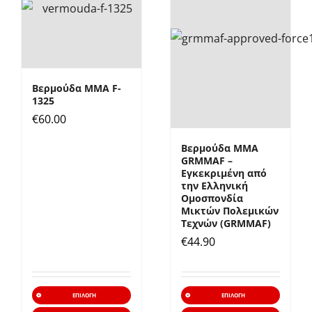
επιλογές
επιλο
μπορούν
μπορ
να
να
επιλεγούν
επιλε
Βερμούδα ΜΜΑ F-
στη
στη
1325
σελίδα
σελίδ
€
60.00
του
του
Βερμούδα ΜΜΑ
προϊόντος
προϊό
GRMMAF –
Εγκεκριμένη από
την Ελληνική
Ομοσπονδία
Mικτών Πολεμικών
Τεχνών (GRMMAF)
€
44.90
Αυτό
Αυτό
ΕΠΙΛΟΓΉ
ΕΠΙΛΟΓΉ