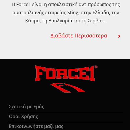
Η Force1 είναι η αποκλειστική αντιπρόσωπος της
αυστραλιανής εταιρείας Sting, στην Ελλάδα, την
Κύπρο, τη Βουλγαρία και τη Σερβία…
Διαβάστε Περισσότερα
Σχετικά με Εμάς
Όροι Χρήσης
Eπικοινωνήστε μαζί μας