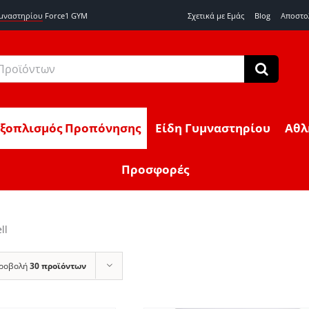
υμναστηρίου
Force1 GYM
Σχετικά με Εμάς
Blog
Αποστο
Εξοπλισμός Προπόνησης
Είδη Γυμναστηρίου
Αθλ
Προσφορές
ll
ροβολή
30 προϊόντων