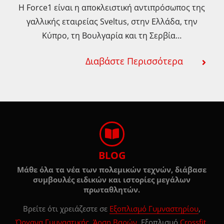
Η Force1 είναι η αποκλειστική αντιπρόσωπος της
γαλλικής εταιρείας Sveltus, στην Ελλάδα, την
Κύπρο, τη Βουλγαρία και τη Σερβία…
Διαβάστε Περισσότερα
BLOG
Μάθε όλα τα νέα των πολεμικών τεχνών, διάβασε
συμβουλές ειδικών και ιστορίες μεγάλων
πρωταθλητών.
Βρείτε ότι χρειάζεστε σε
Εξοπλισμό Γυμναστηρίου
,
Όργανα Γυμναστικής
,
Άρση Βαρών
, Εξοπλισμό
Crossfit,