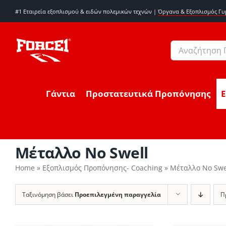
Μετάβαση
#1 Εταιρεία εξοπλισμού & ειδών πολεμικών τεχνών |
Όργανα & Εξοπλισμός Γ
στο
περιεχόμενο
Αναζήτηση
για:
Γάντια
Προστατευτικά Προπόνησης
Μέταλλο No Swell
Home
»
Εξοπλισμός Προπόνησης- Coaching
»
Μέταλλο No Swe
Ταξινόμηση βάσει
Προεπιλεγμένη παραγγελία
Π