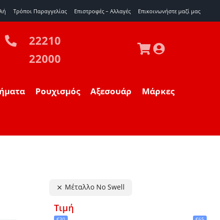
λή
Τρόποι Παραγγελίας
Επιστροφές – Αλλαγές
Eπικοινωνήστε μαζί μας
22210
22000
ήματα
Ρουχισμός
Αξεσουάρ
Μάρκες
Μέταλλο No Swell
Τιμή
€30
€65