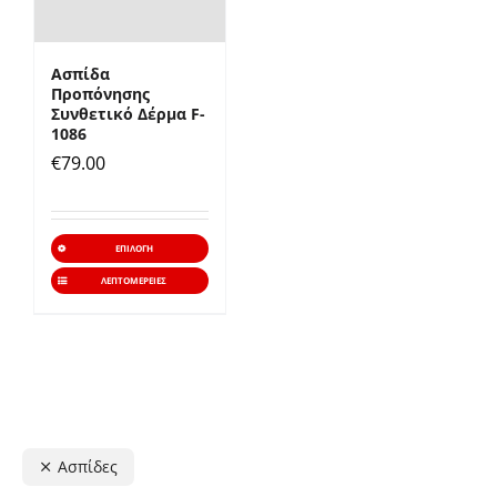
Ασπίδα
Προπόνησης
Συνθετικό Δέρμα F-
1086
€
79.00
Αυτό
ΕΠΙΛΟΓΉ
το
ΛΕΠΤΟΜΈΡΕΙΕΣ
προϊόν
έχει
πολλαπλές
παραλλαγές.
Οι
Ασπίδες
επιλογές