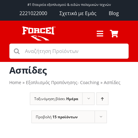
Μετάβαση
#1 Εταιρεία εξοπλισμού & ειδών πολεμικών τεχνών
στο
2221022000
Σχετικά με Εμάς
Blog
περιεχόμενο
Toggle
Navigation
Αναζήτηση
Γάντια
για:
Προστατευτικά Προπόνησης
Εξοπλισμός Προπόνησης
Ασπίδες
Είδη Γυμναστηρίου
Home
»
Εξοπλισμός Προπόνησης- Coaching
»
Ασπίδες
Αθλήματα
Ρουχισμός
Ταξινόμηση βάσει
Ημέρα
Αξεσουάρ
Μάρκες
Προβολή
15 προϊόντων
Εκπτώσεις – Προσφορές