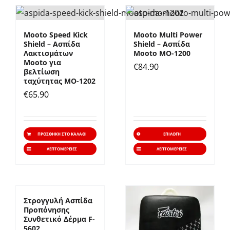
Mooto Speed Kick
Mooto Multi Power
Shield – Ασπίδα
Shield – Ασπίδα
Λακτισμάτων
Mooto MO-1200
Mooto για
€
84.90
βελτίωση
ταχύτητας ΜO-1202
€
65.90
Αυτό
ΠΡΟΣΘΉΚΗ ΣΤΟ ΚΑΛΆΘΙ
ΕΠΙΛΟΓΉ
το
ΛΕΠΤΟΜΈΡΕΙΕΣ
ΛΕΠΤΟΜΈΡΕΙΕΣ
προϊό
έχει
πολλα
Στρογγυλή Ασπίδα
παραλ
Προπόνησης
Συνθετικό Δέρμα F-
Οι
5602