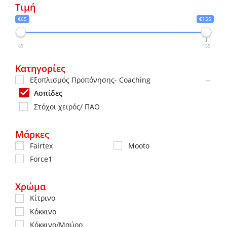
μπορούν
Τιμή
να
€65
€155
επιλεγούν
στη
65
155
σελίδα
Κατηγορίες
του
Εξοπλισμός Προπόνησης- Coaching
προϊόντος
Ασπίδες
Στόχοι χειρός/ ΠΑΟ
Μάρκες
Fairtex
Mooto
Force1
Χρώμα
Κίτρινο
Κόκκινο
Κόκκινο/Μαύρο