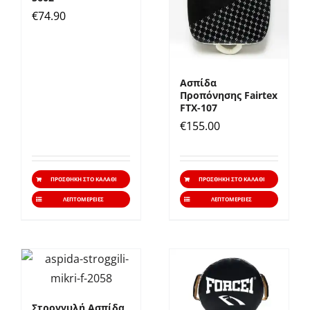
επιλο
€
74.90
μπορ
να
επιλε
Ασπίδα
στη
Προπόνησης Fairtex
σελίδ
FTX-107
του
€
155.00
προϊό
ΠΡΟΣΘΉΚΗ ΣΤΟ ΚΑΛΆΘΙ
ΠΡΟΣΘΉΚΗ ΣΤΟ ΚΑΛΆΘΙ
ΛΕΠΤΟΜΈΡΕΙΕΣ
ΛΕΠΤΟΜΈΡΕΙΕΣ
Στρογγυλή Ασπίδα