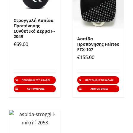
επιλο
μπορ
Στρογγυλή Ασπίδα
να
Προπόνησης
Συνθετικό Δέρμα F-
επιλε
2049
Ασπίδα
στη
€
69.00
Προπόνησης Fairtex
σελίδ
FTX-107
του
€
155.00
προϊό
ΠΡΟΣΘΉΚΗ ΣΤΟ ΚΑΛΆΘΙ
ΠΡΟΣΘΉΚΗ ΣΤΟ ΚΑΛΆΘΙ
ΛΕΠΤΟΜΈΡΕΙΕΣ
ΛΕΠΤΟΜΈΡΕΙΕΣ