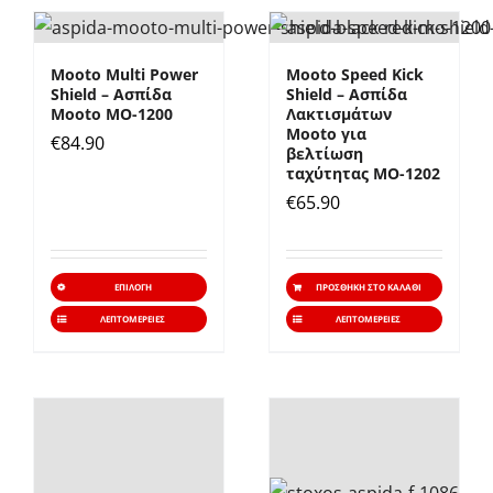
Mooto Multi Power
Mooto Speed Kick
Shield – Ασπίδα
Shield – Ασπίδα
Mooto MO-1200
Λακτισμάτων
Mooto για
€
84.90
βελτίωση
ταχύτητας ΜO-1202
€
65.90
Αυτό
ΕΠΙΛΟΓΉ
ΠΡΟΣΘΉΚΗ ΣΤΟ ΚΑΛΆΘΙ
το
ΛΕΠΤΟΜΈΡΕΙΕΣ
ΛΕΠΤΟΜΈΡΕΙΕΣ
προϊόν
έχει
πολλαπλές
παραλλαγές.
Οι