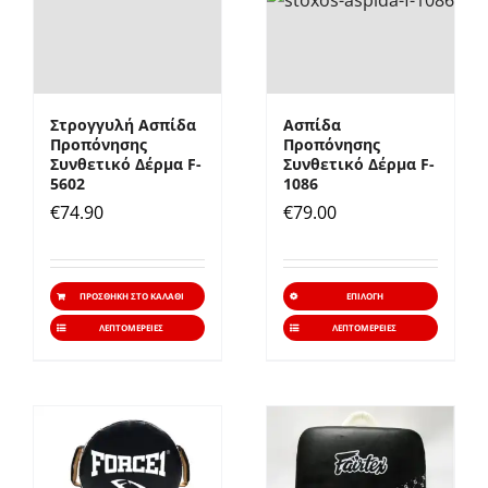
επιλογές
μπορούν
να
επιλεγούν
Στρογγυλή Ασπίδα
Ασπίδα
στη
Προπόνησης
Προπόνησης
σελίδα
Συνθετικό Δέρμα F-
Συνθετικό Δέρμα F-
5602
1086
του
€
74.90
€
79.00
προϊόντος
Αυτό
ΠΡΟΣΘΉΚΗ ΣΤΟ ΚΑΛΆΘΙ
ΕΠΙΛΟΓΉ
το
ΛΕΠΤΟΜΈΡΕΙΕΣ
ΛΕΠΤΟΜΈΡΕΙΕΣ
προϊό
έχει
πολλα
παραλ
Οι