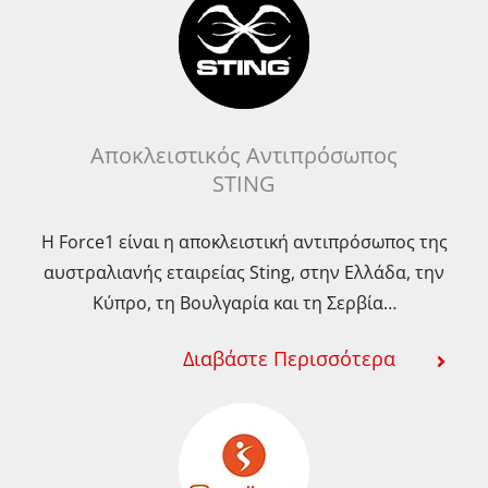
μπορ
να
επιλε
στη
σελίδ
Αποκλειστικός Αντιπρόσωπος
STING
του
προϊό
Η Force1 είναι η αποκλειστική αντιπρόσωπος της
αυστραλιανής εταιρείας Sting, στην Ελλάδα, την
Κύπρο, τη Βουλγαρία και τη Σερβία…
Διαβάστε Περισσότερα