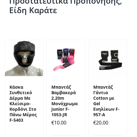
Προστατευτικά Προπόνησης,
Είδη Καράτε
Κάσκα
Μπαντάζ
Mπαντάζ
Συνθετικό
Βαμβακερά
Γάντια
Δέρμα Με
2,20m
Cotton με
Κλείσιμο-
Μονόχρωμα
Gel
Κορδόνι Στο
Junior F-
Ενηλίκων F-
Πάνω Μέρος
1053-JR
957-Α
F-5403
€
10.00
€
20.00