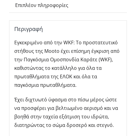
Επιπλέον πληροφορίες
Approved
–
Προστατευτικό
Περιγραφή
Στήθους
για
Εγκεκριμένο από την WKF: Το προστατευτικό
Καράτε
στήθους της Mooto έχει επίσημη έγκριση από
Εγκεκριμένο
την Παγκόσμια Ομοσπονδία Καράτε (WKF),
από
καθιστώντας το κατάλληλο για όλα τα
την
πρωταθλήματα της ΕΛΟΚ και όλα τα
Παγκόσμια
παγκόσμια πρωταθλήματα.
Ομοσπονδία
Έχει διχτυωτό
ύφασμα στο πίσω μέρος ώστε
Καράτε
να προσφέρει για βελτιωμένο αερισμό και να
MO-
βοηθά στην ταχεία εξάτμιση του ιδρώτα,
1109
διατηρώντας το σώμα δροσερό και στεγνό. ​
ποσότητα