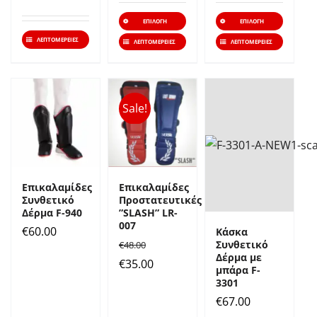
Αυτό
Αυτό
ΕΠΙΛΟΓΉ
ΕΠΙΛΟΓΉ
το
το
ΛΕΠΤΟΜΈΡΕΙΕΣ
ΛΕΠΤΟΜΈΡΕΙΕΣ
ΛΕΠΤΟΜΈΡΕΙΕΣ
προϊόν
προϊό
έχει
έχει
πολλαπλές
πολλα
Sale!
παραλλαγές.
παραλ
Οι
Οι
επιλογές
επιλο
μπορούν
μπορ
Επικαλαμίδες
Επικαλαμίδες
Συνθετικό
Προστατευτικές
να
να
Δέρμα F-940
”SLASH” LR-
επιλεγούν
επιλε
007
€
60.00
Κάσκα
στη
στη
Συνθετικό
€
48.00
Δέρμα με
σελίδα
σελίδ
Original
Η
€
35.00
μπάρα F-
του
του
price
τρέχουσα
3301
προϊόντος
προϊό
€
67.00
was:
τιμή