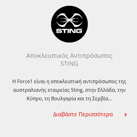
Οι
Οι
επιλογές
επιλ
μπορούν
μπο
να
να
επιλεγούν
επι
στη
στη
σελίδα
σελ
Αποκλειστικός Αντιπρόσωπος
STING
του
του
προϊόντος
προ
Η Force1 είναι η αποκλειστική αντιπρόσωπος της
αυστραλιανής εταιρείας Sting, στην Ελλάδα, την
Κύπρο, τη Βουλγαρία και τη Σερβία…
Διαβάστε Περισσότερα