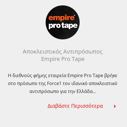
Οι
ογές
επιλογές
ούν
μπορούν
να
εγούν
επιλεγούν
στη
δα
σελίδα
Αποκλειστικός Αντιπρόσωπος
Empire Pro Tape
του
όντος
προϊόντος
Η διεθνούς φήμης εταιρεία Empire Pro Tape βρήκε
στο πρόσωπο της Force1 τον ιδανικό αποκλειστικό
αντιπρόσωπο για την Ελλάδα…
Διαβάστε Περισσότερα