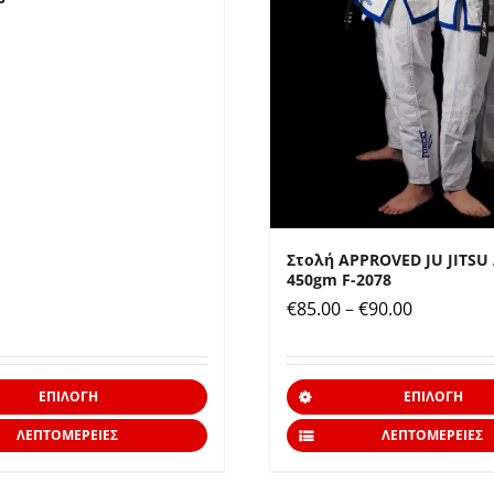
Στολή APPROVED JU JITSU
450gm F-2078
Price
€
85.00
–
€
90.00
range:
€85.00
Αυτό
ΕΠΙΛΟΓΉ
ΕΠΙΛΟΓΉ
through
το
€90.00
ΛΕΠΤΟΜΈΡΕΙΕΣ
ΛΕΠΤΟΜΈΡΕΙΕΣ
προϊόν
έχει