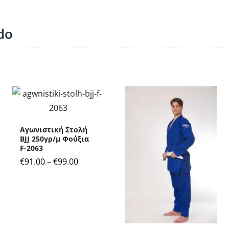
πολλαπλές
παραλλαγές.
udo
Οι
επιλογές
μπορούν
να
επιλεγούν
στη
σελίδα
Αγωνιστική Στολή
BJJ 250γρ/μ Φούξια
του
F-2063
προϊόντος
Price
€
91.00
–
€
99.00
range:
€91.00
through
€99.00