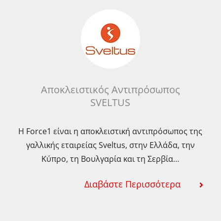
Οι
Οι
ογές
επιλογές
επιλ
ρούν
μπορούν
μπορ
να
να
λεγούν
επιλεγούν
επιλ
στη
στη
ίδα
σελίδα
σελί
Αποκλειστικός Αντιπρόσωπος
SVELTUS
του
του
ϊόντος
προϊόντος
προϊ
Η Force1 είναι η αποκλειστική αντιπρόσωπος της
γαλλικής εταιρείας Sveltus, στην Ελλάδα, την
Κύπρο, τη Βουλγαρία και τη Σερβία…
Διαβάστε Περισσότερα