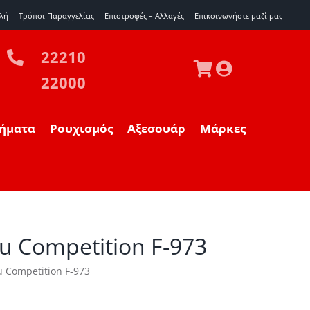
λή
Τρόποι Παραγγελίας
Επιστροφές – Αλλαγές
Eπικοινωνήστε μαζί μας
22210
22000
ήματα
Ρουχισμός
Αξεσουάρ
Μάρκες
tsu Competition F-973
su Competition F-973