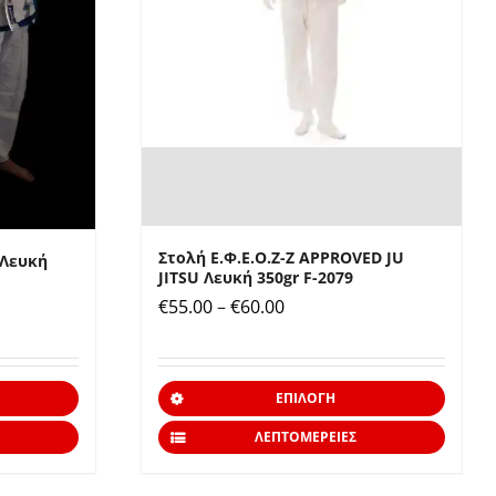
Στολή Ε.Φ.Ε.Ο.Ζ-Ζ APPROVED JU
 Λευκή
JITSU Λευκή 350gr F-2079
Price
€
55.00
–
€
60.00
range:
€55.00
Αυτό
Αυτό
through
ΕΠΙΛΟΓΉ
το
το
€60.00
ΛΕΠΤΟΜΈΡΕΙΕΣ
προϊόν
προϊό
έχει
έχει