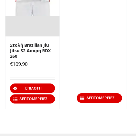
Στολή Brazilian Jiu
Jitsu S2 Άσπρη RDX-
260
€
109.90
Αυτό
ΕΠΙΛΟΓΉ
το
ΛΕΠΤΟΜΈΡΕΙΕΣ
ΛΕΠΤΟΜΈΡΕΙΕΣ
όν
προϊόν
έχει
απλές
πολλαπλές
λλαγές.
παραλλαγές.