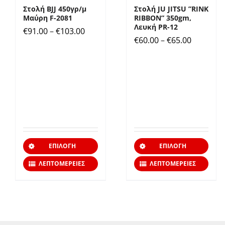
Στολή JU JITSU ”RINK
Στολή BJJ 450γρ/μ
RIBBON” 350gm,
Μαύρη F-2081
Λευκή PR-12
Price
€
91.00
–
€
103.00
Price
€
60.00
–
€
65.00
range:
range:
€91.00
€60.00
through
through
€103.00
€65.00
Αυτό
Αυτ
ΕΠΙΛΟΓΉ
ΕΠΙΛΟΓΉ
το
το
ΛΕΠΤΟΜΈΡΕΙΕΣ
ΛΕΠΤΟΜΈΡΕΙΕΣ
προϊόν
προ
έχει
έχει
πολλαπλές
πολ
παραλλαγές.
παρ