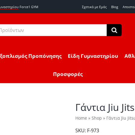
υμναστηρίου
Force1 GYM
Σχετικά με Εμάς
Blog
Αποστο
Εξοπλισμός Προπόνησης
Είδη Γυμναστηρίου
Αθλ
Προσφορές
Γάντια Jiu Ji
Home
»
Shop
»
Γάντια Jiu Jit
SKU:
F-973