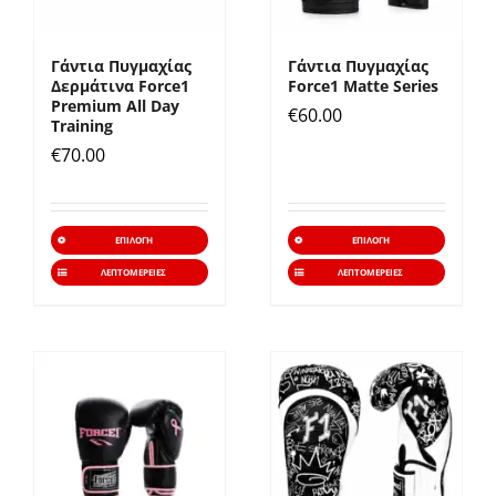
να
να
επιλεγούν
επιλε
Γάντια Πυγμαχίας
Γάντια Πυγμαχίας
στη
στη
Δερμάτινα Force1
Force1 Matte Series
σελίδα
σελίδ
Premium All Day
€
60.00
Training
του
του
€
70.00
προϊόντος
προϊό
Αυτό
Αυτό
ΕΠΙΛΟΓΉ
ΕΠΙΛΟΓΉ
το
το
ΛΕΠΤΟΜΈΡΕΙΕΣ
ΛΕΠΤΟΜΈΡΕΙΕΣ
προϊόν
προϊό
έχει
έχει
πολλαπλές
πολλα
παραλλαγές.
παραλ
Οι
Οι
επιλογές
επιλο
μπορούν
μπορ