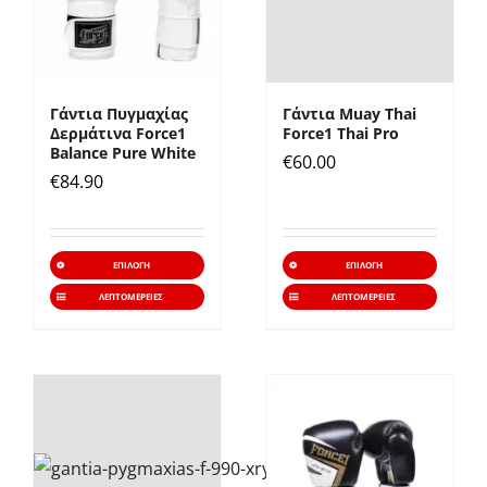
επιλογές
επιλο
μπορούν
μπορ
να
να
επιλεγούν
επιλε
Γάντια Πυγμαχίας
Γάντια Muay Thai
στη
στη
Δερμάτινα Force1
Force1 Thai Pro
σελίδα
σελίδ
Balance Pure White
€
60.00
€
84.90
του
του
προϊόντος
προϊό
Αυτό
Αυτό
ΕΠΙΛΟΓΉ
ΕΠΙΛΟΓΉ
το
το
ΛΕΠΤΟΜΈΡΕΙΕΣ
ΛΕΠΤΟΜΈΡΕΙΕΣ
προϊόν
προϊό
έχει
έχει
πολλαπλές
πολλα
παραλλαγές.
παραλ
Οι
Οι
επιλογές
επιλο