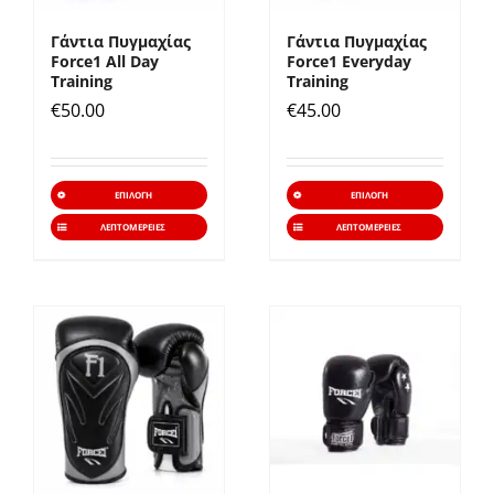
Γάντια Πυγμαχίας
Γάντια Πυγμαχίας
Force1 All Day
Force1 Everyday
Training
Training
€
50.00
€
45.00
Αυτό
Αυτό
ΕΠΙΛΟΓΉ
ΕΠΙΛΟΓΉ
το
το
ΛΕΠΤΟΜΈΡΕΙΕΣ
ΛΕΠΤΟΜΈΡΕΙΕΣ
προϊόν
προϊό
έχει
έχει
πολλαπλές
πολλα
παραλλαγές.
παραλ
Οι
Οι
επιλογές
επιλο
μπορούν
μπορ
να
να