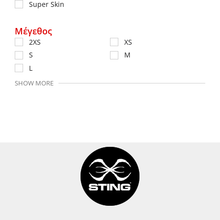
Super Skin
Μέγεθος
2XS
XS
S
M
L
SHOW MORE