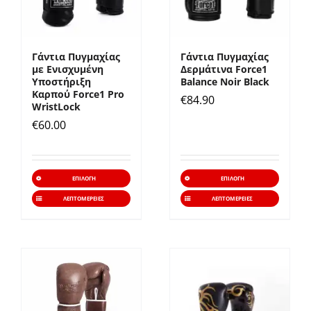
μπορούν
μπορ
να
να
επιλεγούν
επιλε
Γάντια Πυγμαχίας
Γάντια Πυγμαχίας
στη
στη
με Ενισχυμένη
Δερμάτινα Force1
σελίδα
σελίδ
Υποστήριξη
Balance Noir Black
Καρπού Force1 Pro
€
84.90
του
του
WristLock
προϊόντος
προϊό
€
60.00
Αυτό
Αυτό
ΕΠΙΛΟΓΉ
ΕΠΙΛΟΓΉ
το
το
ΛΕΠΤΟΜΈΡΕΙΕΣ
ΛΕΠΤΟΜΈΡΕΙΕΣ
προϊόν
προϊό
έχει
έχει
πολλαπλές
πολλα
παραλλαγές.
παραλ
Οι
Οι