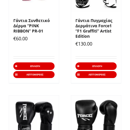
να
να
επιλεγούν
επιλε
Γάντια Συνθετικό
Γάντια Πυγμαχίας
στη
στη
Δέρμα “PINK
Δερμάτινα Force1
σελίδα
σελίδ
RIBBON” PR-01
“F1 Graffiti” Artist
Edition
€
60.00
του
του
€
130.00
προϊόντος
προϊό
Αυτό
Αυτό
ΕΠΙΛΟΓΉ
ΕΠΙΛΟΓΉ
το
το
ΛΕΠΤΟΜΈΡΕΙΕΣ
ΛΕΠΤΟΜΈΡΕΙΕΣ
προϊόν
προϊό
έχει
έχει
πολλαπλές
πολλα
παραλλαγές.
παραλ
Οι
Οι
επιλογές
επιλο