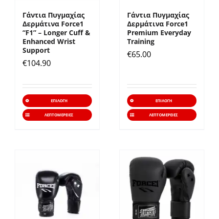
επιλεγούν
επιλε
Γάντια Πυγμαχίας
Γάντια Πυγμαχίας
στη
στη
Δερμάτινα Force1
Δερμάτινα Force1
σελίδα
σελίδ
“F1” – Longer Cuff &
Premium Everyday
Enhanced Wrist
Training
του
του
Support
€
65.00
προϊόντος
προϊό
€
104.90
Αυτό
Αυτό
ΕΠΙΛΟΓΉ
ΕΠΙΛΟΓΉ
το
το
ΛΕΠΤΟΜΈΡΕΙΕΣ
ΛΕΠΤΟΜΈΡΕΙΕΣ
προϊόν
προϊό
έχει
έχει
πολλαπλές
πολλα
παραλλαγές.
παραλ
Οι
Οι
επιλογές
επιλο
μπορούν
μπορ