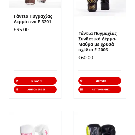
επιλογές
επιλο
μπορούν
μπορ
Γάντια Πυγμαχίας
να
να
Δερμάτινα F-3201
επιλεγούν
επιλε
€
95.00
Γάντια Πυγμαχίας
στη
στη
Συνθετικό Δέρμα-
σελίδα
σελίδ
Μαύρα με χρυσά
σχέδια F-2006
του
του
€
60.00
προϊόντος
προϊό
Αυτό
Αυτό
ΕΠΙΛΟΓΉ
ΕΠΙΛΟΓΉ
το
το
ΛΕΠΤΟΜΈΡΕΙΕΣ
ΛΕΠΤΟΜΈΡΕΙΕΣ
προϊόν
προϊό
έχει
έχει
πολλαπλές
πολλα
παραλλαγές.
παραλ
Οι
Οι