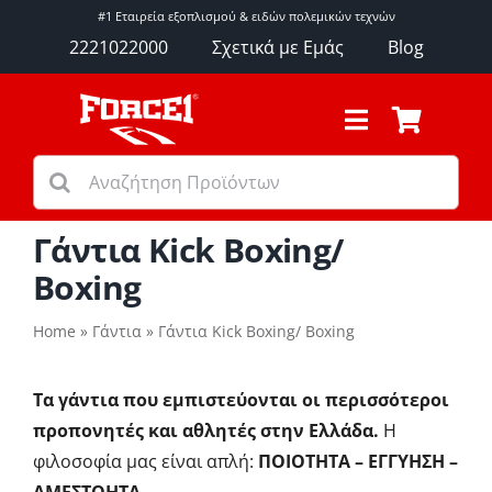
Μετάβαση
#1 Εταιρεία εξοπλισμού & ειδών πολεμικών τεχνών
στο
2221022000
Σχετικά με Εμάς
Blog
περιεχόμενο
Toggle
Navigation
Αναζήτηση
Γάντια
για:
Προστατευτικά Προπόνησης
Εξοπλισμός Προπόνησης
Γάντια Κick Boxing/
Είδη Γυμναστηρίου
Βoxing
Αθλήματα
Home
»
Γάντια
»
Γάντια Κick Boxing/ Βoxing
Ρουχισμός
Αξεσουάρ
Τα γάντια που εμπιστεύονται οι περισσότεροι
Μάρκες
προπονητές και αθλητές στην Ελλάδα.
Η
Εκπτώσεις – Προσφορές
φιλοσοφία μας είναι απλή:
ΠΟΙΟΤΗΤΑ – ΕΓΓΥΗΣΗ –