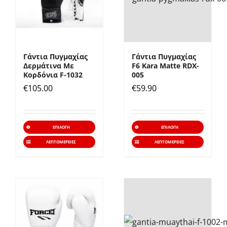
επιλογές
επιλο
μπορούν
μπορ
να
να
επιλεγούν
επιλε
Γάντια Πυγμαχίας
Γάντια Πυγμαχίας
στη
στη
Δερμάτινα Με
F6 Kara Matte RDX-
σελίδα
σελίδ
Κορδόνια F-1032
005
€
105.00
€
59.90
του
του
προϊόντος
προϊό
Αυτό
Αυτό
ΕΠΙΛΟΓΉ
ΕΠΙΛΟΓΉ
το
το
ΛΕΠΤΟΜΈΡΕΙΕΣ
ΛΕΠΤΟΜΈΡΕΙΕΣ
προϊόν
προϊό
έχει
έχει
πολλαπλές
πολλα
παραλλαγές.
παραλ
Οι
Οι