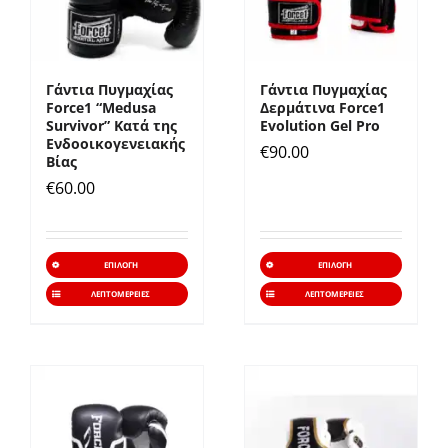
μπορούν
μπορ
να
να
επιλεγούν
επιλε
Γάντια Πυγμαχίας
Γάντια Πυγμαχίας
στη
στη
Force1 “Medusa
Δερμάτινα Force1
σελίδα
σελίδ
Survivor” Κατά της
Evolution Gel Pro
Ενδοοικογενειακής
€
90.00
του
του
Βίας
προϊόντος
προϊό
€
60.00
Αυτό
Αυτό
ΕΠΙΛΟΓΉ
ΕΠΙΛΟΓΉ
το
το
ΛΕΠΤΟΜΈΡΕΙΕΣ
ΛΕΠΤΟΜΈΡΕΙΕΣ
προϊόν
προϊό
έχει
έχει
πολλαπλές
πολλα
παραλλαγές.
παραλ
Οι
Οι