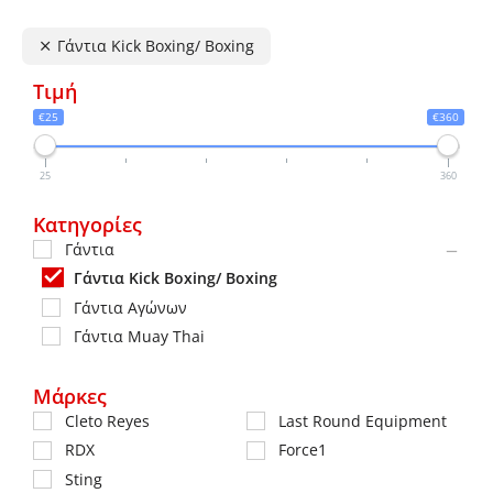
μπορούν
μπορ
να
να
Γάντια Κick Boxing/ Βoxing
επιλεγούν
επιλε
Τιμή
στη
στη
€25
€360
σελίδα
σελίδ
του
του
25
360
προϊόντος
προϊό
Κατηγορίες
Γάντια
Γάντια Κick Boxing/ Βoxing
Γάντια Αγώνων
Γάντια Muay Thai
Μάρκες
Cleto Reyes
Last Round Equipment
RDX
Force1
Sting