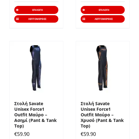
Αυτό
Αυτό
ΕΠΙΛΟΓΉ
ΕΠΙΛΟΓΉ
το
το
ΛΕΠΤΟΜΈΡΕΙΕΣ
ΛΕΠΤΟΜΈΡΕΙΕΣ
προϊόν
προϊό
έχει
έχει
πολλαπλές
πολλα
παραλλαγές.
παραλ
Οι
Οι
επιλογές
επιλο
μπορούν
μπορ
να
να
επιλεγούν
επιλε
Στολή Savate
Στολή Savate
στη
στη
Unisex Force1
Unisex Force1
σελίδα
σελίδ
Outfit Μαύρο –
Outfit Μαύρο –
Ασημί (Pant & Tank
Χρυσό (Pant & Tank
του
του
Top)
Top)
προϊόντος
προϊό
€
59.90
€
59.90