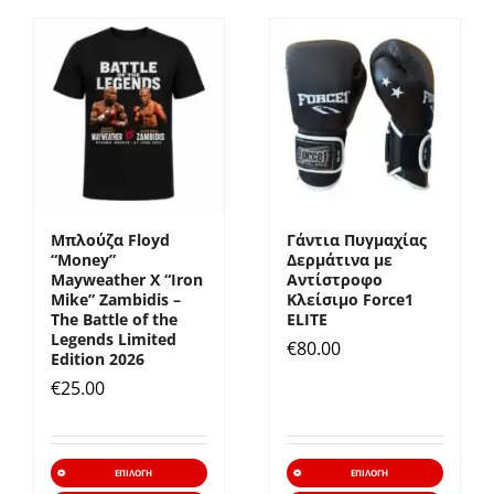
έχει
πολλαπλές
παραλλαγές.
Οι
επιλογές
μπορούν
να
επιλεγούν
Μπλούζα Floyd
Γάντια Πυγμαχίας
στη
“Money”
Δερμάτινα με
σελίδα
Mayweather X “Iron
Αντίστροφο
Mike” Zambidis –
Κλείσιμο Force1
του
The Battle of the
ELITE
Legends Limited
προϊόντος
€
80.00
Edition 2026
€
25.00
Αυτό
Αυτό
ΕΠΙΛΟΓΉ
ΕΠΙΛΟΓΉ